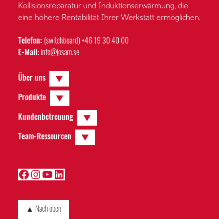
Kollisionsreparatur und Induktionserwärmung, die
eine höhere Rentabilität Ihrer Werkstatt ermöglichen.
Telefon:
(switchboard) +46 19 30 40 00
E-Mail:
info@josam.se
Expand
▼
Über uns
Child
Menu
Expand
▼
Produkte
Child
Menu
Expand
▼
Kundenbetreuung
Child
Menu
Expand
▼
Team-Ressourcen
Child
Menu
Facebook
Instagram
YouTube
LinkedIn
▲ Nach oben