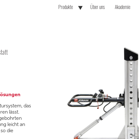
▼
Produkte
Über uns
Akademie
Expand
Child
Menu
tatt
rlösungen
tursystem, das
ren lässt.
 gebohrten
ng leicht an
so die