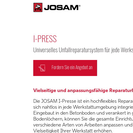
JOSAM
Heavy
Duty
Skip
to
content
I-PRESS
Universelles Unfallreparatursystem für jede Werks
Fordern Sie ein Angebot an
Vielseitige und anpassungsfähige Reparatu
Die JOSAM I-Presse ist ein hochflexibles Repara
sich nahtlos in jede Werkstattumgebung integrie
Eingebaut in den Betonboden und verankert in
Bodenlöchern, können Sie die gesamte Einrichtu
verschiedene Arten von Arbeiten anpassen und 
Vielseitigkeit Ihrer Werkstatt erhöhen.