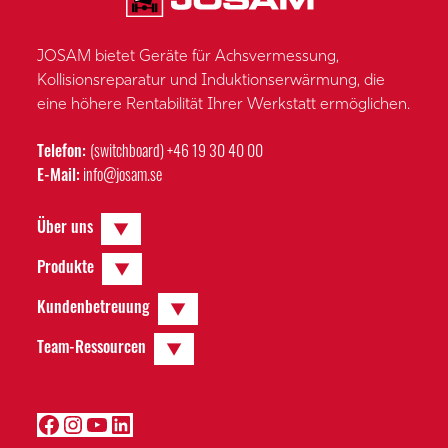
JOSAM bietet Geräte für Achsvermessung,
Kollisionsreparatur und Induktionserwärmung, die
eine höhere Rentabilität Ihrer Werkstatt ermöglichen.
Telefon:
(switchboard) +46 19 30 40 00
E-Mail:
info@josam.se
Expand
▼
Über uns
Child
Menu
Expand
▼
Produkte
Child
Menu
Expand
▼
Kundenbetreuung
Child
Menu
Expand
▼
Team-Ressourcen
Child
Menu
Facebook
Instagram
YouTube
LinkedIn